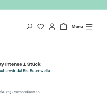
Menu
lay intense 1 Stück
schenwindel Bio-Baumwolle
reis:
wSt. zzgl. Versandkosten
hlen