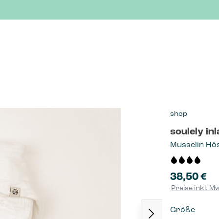
shop
soulely in
Musselin Hö
38,50 €
Regulärer P
Preise inkl. M
auswä
Größe