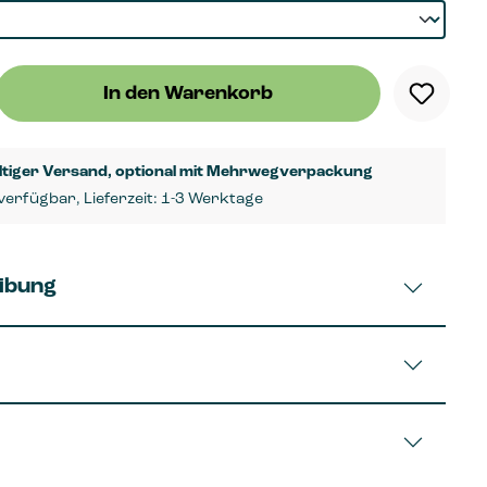
hl: Gib den gewünschten Wert ein oder benutze die Schal
In den Warenkorb
ltiger Versand, optional mit Mehrwegverpackung
verfügbar, Lieferzeit: 1-3 Werktage
ibung