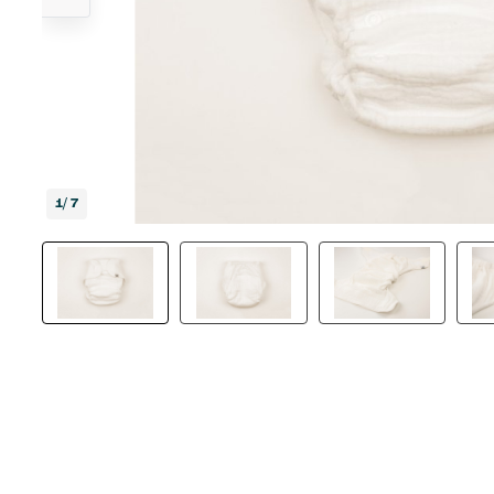
1
/ 7