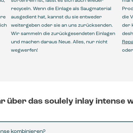
d,
sortenrein ist, lässt es sich auch wieder
mal 
recyceln. Wenn die Einlage als Saugmaterial
Prod
ere
ausgedient hat, kannst du sie entweder
die 
ich
weitergeben oder sie an uns zurücksenden.
der 
Wir sammeln die zurückgesendeten Einlagen
desh
und machen daraus Neue. Alles, nur nicht
Repa
wegwerfen!
oder
 über das soulely inlay intense 
tense kombinieren?