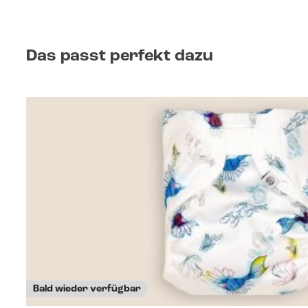
Das passt perfekt dazu
Produktgalerie überspringen
Bald wieder verfügbar
Bald wieder verfügbar