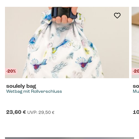
-20%
-20%
-2
-2
soulely bag
so
Wetbag mit Rollverschluss
Mu
23,60 €
Regulärer Preis:
10
Verkaufspreis:
Ve
UVP:
29,50 €