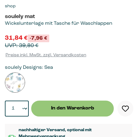
shop
soulely mat
Wickelunterlage mit Tasche für Waschlappen
31,84 €
Verkaufspreis:
-7,96 €
UVP: 39,80 €
Preise inkl. MwSt. zzgl. Versandkosten
soulely Designs: Sea
Produkt Anzahl: Gib den gewünschten Wert ein oder ben
In den Warenkorb
nachhaltiger Versand, optional mit
Mehrwegverpackung