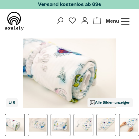
Versand kostenlos ab 69€
Zum Hauptinhalt springen
Menu
Bildergalerie überspringen
1
/ 8
Alle Bilder anzeigen